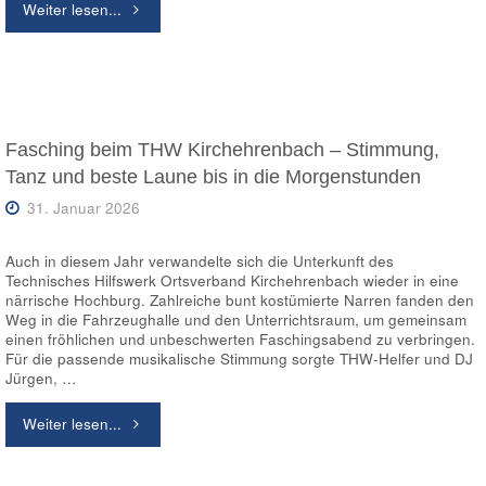
"Spendenübergabe
Weiter lesen...
an
die
THW-
Fasching beim THW Kirchehrenbach – Stimmung,
Tanz und beste Laune bis in die Morgenstunden
Helfervereinigung"
31. Januar 2026
Auch in diesem Jahr verwandelte sich die Unterkunft des
Technisches Hilfswerk Ortsverband Kirchehrenbach wieder in eine
närrische Hochburg. Zahlreiche bunt kostümierte Narren fanden den
Weg in die Fahrzeughalle und den Unterrichtsraum, um gemeinsam
einen fröhlichen und unbeschwerten Faschingsabend zu verbringen.
Für die passende musikalische Stimmung sorgte THW-Helfer und DJ
Jürgen, …
"Fasching
Weiter lesen...
beim