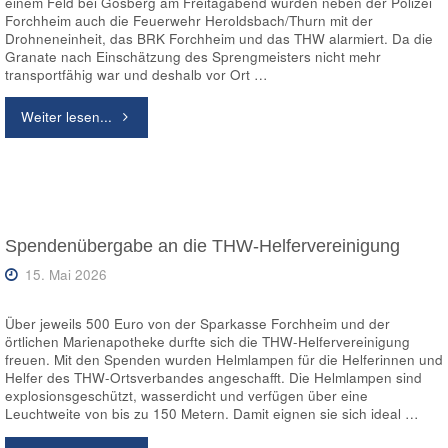
einem Feld bei Gosberg am Freitagabend wurden neben der Polizei
Forchheim auch die Feuerwehr Heroldsbach/Thurn mit der
Drohneneinheit, das BRK Forchheim und das THW alarmiert. Da die
Granate nach Einschätzung des Sprengmeisters nicht mehr
transportfähig war und deshalb vor Ort …
"Einsatz
Weiter lesen...
nach
Bombenfund"
Spendenübergabe an die THW-Helfervereinigung
15. Mai 2026
Über jeweils 500 Euro von der Sparkasse Forchheim und der
örtlichen Marienapotheke durfte sich die THW-Helfervereinigung
freuen. Mit den Spenden wurden Helmlampen für die Helferinnen und
Helfer des THW-Ortsverbandes angeschafft. Die Helmlampen sind
explosionsgeschützt, wasserdicht und verfügen über eine
Leuchtweite von bis zu 150 Metern. Damit eignen sie sich ideal …