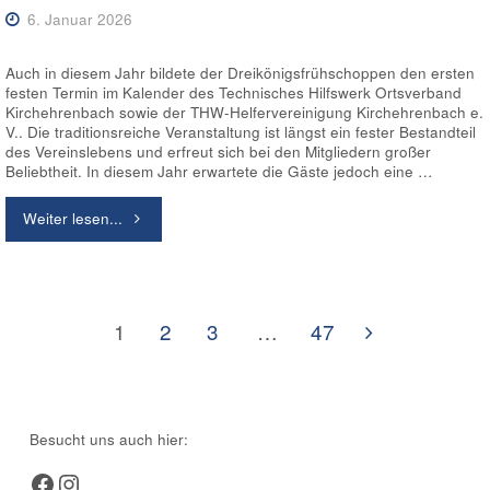
Morgenstunden"
6. Januar 2026
Auch in diesem Jahr bildete der Dreikönigsfrühschoppen den ersten
festen Termin im Kalender des Technisches Hilfswerk Ortsverband
Kirchehrenbach sowie der THW-Helfervereinigung Kirchehrenbach e.
V.. Die traditionsreiche Veranstaltung ist längst ein fester Bestandteil
des Vereinslebens und erfreut sich bei den Mitgliedern großer
Beliebtheit. In diesem Jahr erwartete die Gäste jedoch eine …
"Drei-
Weiter lesen...
Königs-
Frühschoppen
1
2
3
…
47
unter
Seitennummerierung
der
neuer
Beiträge
Führung
Besucht uns auch hier:
Facebook
Instagram
–