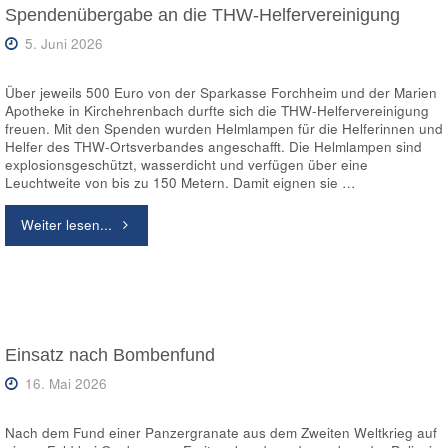
Kirchehrenbach
Spendenübergabe an die THW-Helfervereinigung
5. Juni 2026
–
THW
Über jeweils 500 Euro von der Sparkasse Forchheim und der Marien
Apotheke in Kirchehrenbach durfte sich die THW-Helfervereinigung
beteiligt
freuen. Mit den Spenden wurden Helmlampen für die Helferinnen und
Helfer des THW-Ortsverbandes angeschafft. Die Helmlampen sind
sich
explosionsgeschützt, wasserdicht und verfügen über eine
Leuchtweite von bis zu 150 Metern. Damit eignen sie …
am
"Spendenübergabe
Weiter lesen...
Jubiläumsfest"
an
die
THW-
Einsatz nach Bombenfund
16. Mai 2026
Helfervereinigung"
Nach dem Fund einer Panzergranate aus dem Zweiten Weltkrieg auf