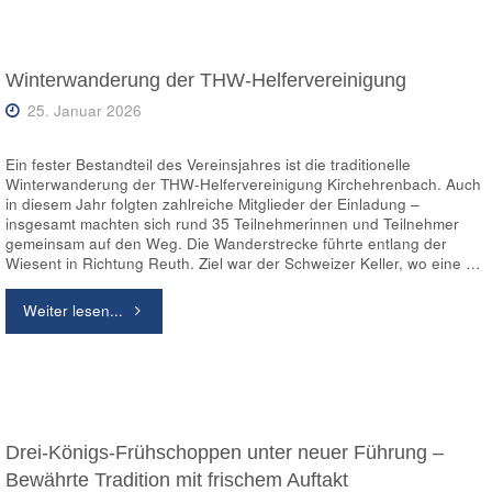
THW
Kirchehrenbach
Winterwanderung der THW-Helfervereinigung
25. Januar 2026
–
Stimmung,
Ein fester Bestandteil des Vereinsjahres ist die traditionelle
Winterwanderung der THW-Helfervereinigung Kirchehrenbach. Auch
Tanz
in diesem Jahr folgten zahlreiche Mitglieder der Einladung –
insgesamt machten sich rund 35 Teilnehmerinnen und Teilnehmer
und
gemeinsam auf den Weg. Die Wanderstrecke führte entlang der
Wiesent in Richtung Reuth. Ziel war der Schweizer Keller, wo eine …
beste
"Winterwanderung
Weiter lesen...
Laune
der
bis
THW-
in
Helfervereinigung"
Drei-Königs-Frühschoppen unter neuer Führung –
die
Bewährte Tradition mit frischem Auftakt