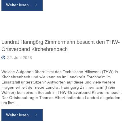
"Gemeindevertreter
Weiter lesen...
der
Verwaltungsgemeinschaft
Kirchehrenbach
Landrat Hanngörg Zimmermann besucht den THW-
Ortsverband Kirchehrenbach
besuchen
22. Juni 2026
den
Welche Aufgaben übernimmt das Technische Hilfswerk (THW) in
THW-
Kirchehrenbach und wie kann es im Landkreis Forchheim im
Einsatzfall unterstützen? Antworten auf diese und viele weitere
Ortsverband
Fragen erhielt der neue Landrat Hanngörg Zimmermann (Freie
Wähler) bei seinem Besuch im THW-Ortsverband Kirchehrenbach.
Kirchehrenbach"
Der Ortsbeauftragte Thomas Albert hatte den Landrat eingeladen,
um ihm …
"Landrat
Weiter lesen...
Hanngörg