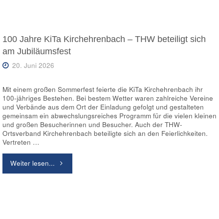
Zimmermann
besucht
100 Jahre KiTa Kirchehrenbach – THW beteiligt sich
am Jubiläumsfest
den
20. Juni 2026
THW-
Mit einem großen Sommerfest feierte die KiTa Kirchehrenbach ihr
Ortsverband
100-jähriges Bestehen. Bei bestem Wetter waren zahlreiche Vereine
und Verbände aus dem Ort der Einladung gefolgt und gestalteten
Kirchehrenbach"
gemeinsam ein abwechslungsreiches Programm für die vielen kleinen
und großen Besucherinnen und Besucher. Auch der THW-
Ortsverband Kirchehrenbach beteiligte sich an den Feierlichkeiten.
Vertreten …
"100
Weiter lesen...
Jahre
KiTa