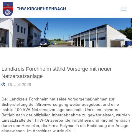
Zum
Inhalt
T
H
W
K
I
R
C
H
E
H
R
E
N
B
A
C
H
springen
Landkreis Forchheim stärkt Vorsorge mit neuer
Netzersatzanlage
16. Juli 2026
Der Landkreis Forchheim hat seine Vorsorgemaßnahmen zur
Sicherstellung der Stromversorgung weiter ausgebaut und eine
mobile 100-kVA-Netzersatzanlage beschafft. Um einen sicheren
Betrieb nach der offiziellen Inbetriebnahme zu gewährleisten, wurden
Einsatzkräfte der THW-Ortsverbände Forchheim und Kirchehrenbach
durch den Hersteller, die Firma Polyma, in die Bedienung der Anlage
eingewiesen. Im Anschluss wurde die …