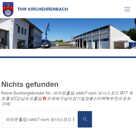
Zum
Inhalt
T
H
W
K
I
R
C
H
E
H
R
E
N
B
A
C
H
springen
Nichts gefunden
Keine Suchergebnisse für:
브라운홀덤 cddc7-com 보너스코드 B77 토
토홍보방̆강남오프홀덤
프로배구남자경기일정≹스타백℀부천프로토
구매/
Suchen
nach:
Suchen