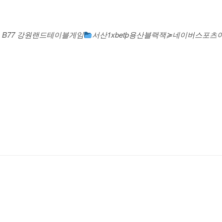
드 B77 강원랜드테이블게임
서산1xbetþ용산블랙잭≽네이버스포