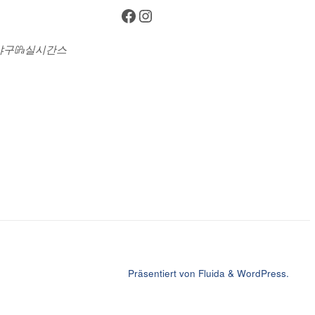
Facebook
Instagram
츠야구㎬실시간스
Präsentiert von
Fluida
&
WordPress.