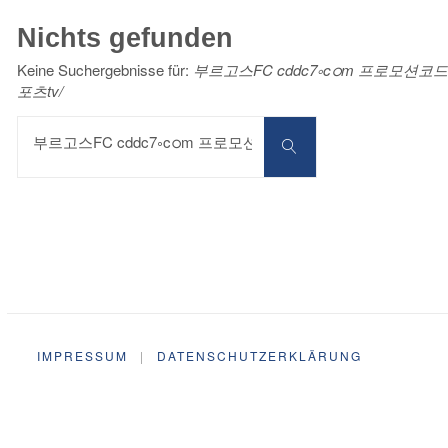
Nichts gefunden
Keine Suchergebnisse für:
부르고스FC cddc7༚cഠm 프로모션코
포츠tv/
Suchen
nach:
Suchen
IMPRESSUM
|
DATENSCHUTZERKLÄRUNG