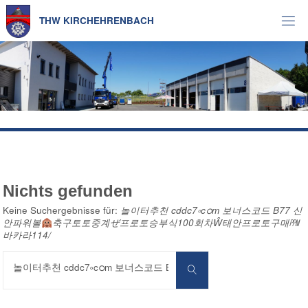
Zum
Inhalt
T
H
W
K
I
R
C
H
E
H
R
E
N
B
A
C
H
springen
Nichts gefunden
Keine Suchergebnisse für:
놀이터추천 cddc7༚cഠm 보너스코드 B77 신
안파워볼
축구토토중계ぜ프로토승부식100회차Ŵ태안프로토구매㏙
바카라114/
Suchen
nach:
Suchen